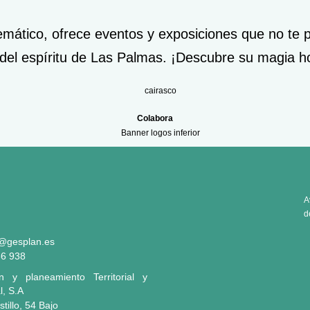
lemático, ofrece eventos y exposiciones que no te p
ar del espíritu de Las Palmas. ¡Descubre su magia 
Colabora
A
d
@gesplan.es
86 938
n y planeamiento Territorial y
l, S.A
tillo, 54 Bajo