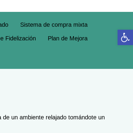
ado
Sistema de compra mixta
Abrir 
 Fidelización
Plan de Mejora
uta de un ambiente relajado tomándote un