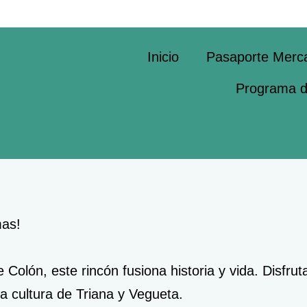
Inicio
Pasaporte Merc
Programa de
mas!
e Colón, este rincón fusiona historia y vida. Disfr
la cultura de Triana y Vegueta.